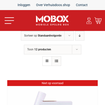
Ga
Inloggen
Over Verhuisdoos.shop
Contact
naar
inhoud
Toggle
Navigation
Home
Sorteer op
Standaardvolgorde
Verhuisdozen
Toon
12 producten
Inpakmaterialen
Verhuispakketten
Niet op voorraad
Aanbiedingen