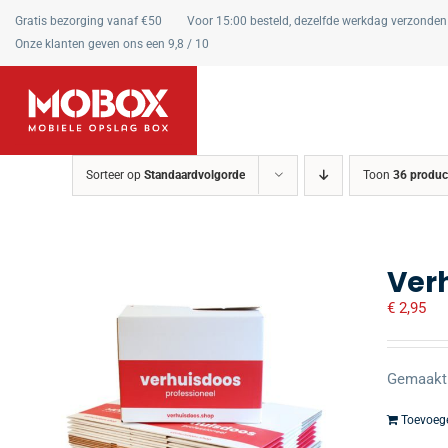
Ga
Gratis bezorging vanaf €50
Voor 15:00 besteld, dezelfde werkdag verzonden
naar
Onze klanten geven ons een 9,8 / 10
inhoud
Sorteer op
Standaardvolgorde
Toon
36 produc
Ver
€
2,95
Gemaakt 
Toevoeg