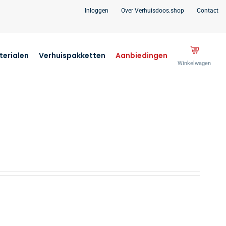
Inloggen
Over Verhuisdoos.shop
Contact
erialen
Verhuispakketten
Aanbiedingen
Winkelwagen