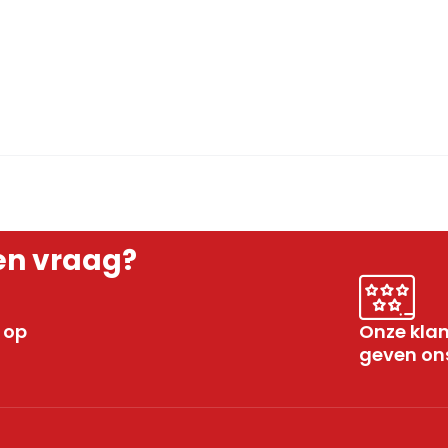
0 besteld, morgen in huis
Onze klanten geven ons een 9,8 / 
en vraag?
 op
Onze kla
geven ons