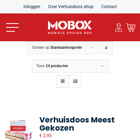
Ga
Inloggen
Over Verhuisdoos.shop
Contact
naar
inhoud
Toggle
Navigation
Home
Sorteer op
Standaardvolgorde
Verhuisdozen
Toon
24 producten
Inpakmaterialen
Verhuispakketten
Verhuisdoos Meest
Gekozen
Aanbiedingen
€
2,95