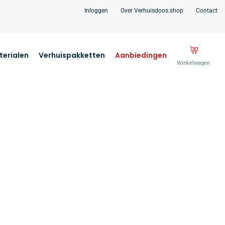
Inloggen
Over Verhuisdoos.shop
Contact
erialen
Verhuispakketten
Aanbiedingen
Winkelwagen