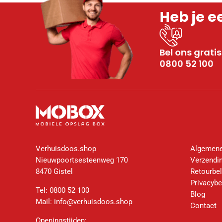
Heb je e
Bel ons gratis
0800 52 100
Verhuisdoos.shop
Algemene
Nieuwpoortsesteenweg 170
Verzendin
8470 Gistel
Retourbel
Privacybe
Tel:
0800 52 100
Blog
Mail:
info@verhuisdoos.shop
Contact
Openingstijden: