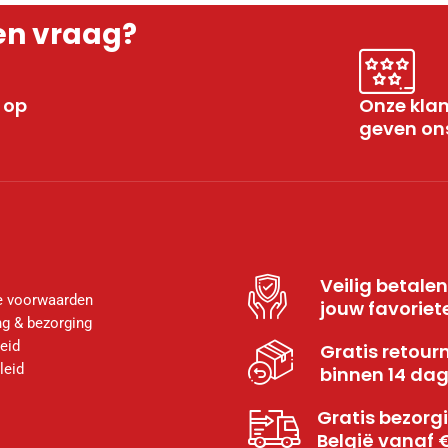
en vraag?
 op
Onze kla
geven ons
Veilig betale
 voorwaarden
jouw favoriet
g & bezorging
eid
Gratis retour
leid
binnen 14 da
Gratis bezorgi
België vanaf 