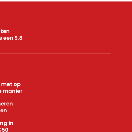
nten
 een 9,8
n met op
e manier
neren
gen
ng in
€50