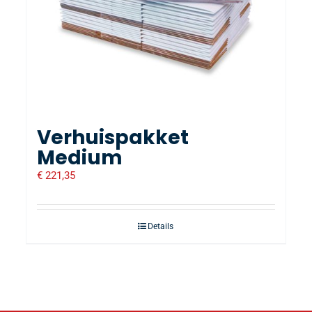
Verhuispakket
Medium
€
221,35
Details
0 besteld, morgen in huis
Onze klanten geven ons een 9,8 / 