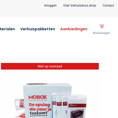
Inloggen
Over Verhuisdoos.shop
Contact
erialen
Verhuispakketten
Aanbiedingen
Winkelwagen
Niet op voorraad