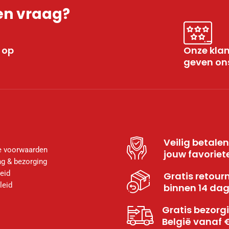
en vraag?
 op
Onze kla
geven ons
Veilig betale
 voorwaarden
jouw favoriet
g & bezorging
eid
Gratis retour
leid
binnen 14 da
Gratis bezorgi
België vanaf 