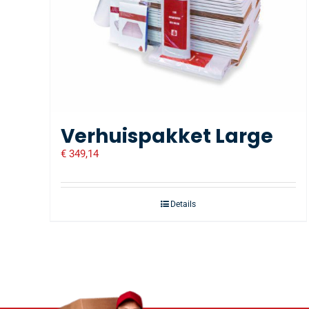
Verhuispakket Large
€
349,14
Details
Voor 16:0