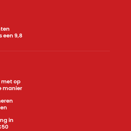
nten
 een 9,8
n met op
e manier
neren
gen
ng in
€50