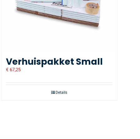
Verhuispakket Small
€
67,25
Details
10
Gratis bezorging bij besteding vanaf € 50,-