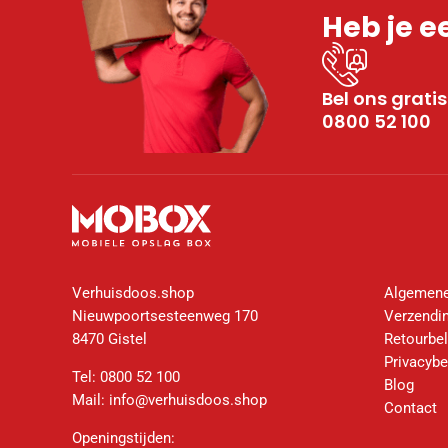
Heb je e
Bel ons gratis
0800 52 100
Verhuisdoos.shop
Algemene
Nieuwpoortsesteenweg 170
Verzendin
8470 Gistel
Retourbel
Privacybe
Tel:
0800 52 100
Blog
Mail:
info@verhuisdoos.shop
Contact
Openingstijden: