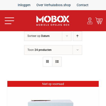
Ga
Inloggen
Over Verhuisdoos.shop
Contact
naar
inhoud
Toggle
Navigation
Home
Sorteer op
Datum
Verhuisdozen
Toon
24 producten
Inpakmaterialen
Verhuispakketten
Niet op voorraad
Aanbiedingen